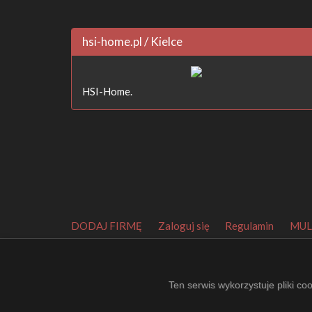
hsi-home.pl / Kielce
HSI-Home.
DODAJ FIRMĘ
Zaloguj się
Regulamin
MUL
Orbitalny Katalog Firm
.
Made by
EuroKatalogi.pl
.
Website Thumbnails by P
Ten serwis wykorzystuje pliki co