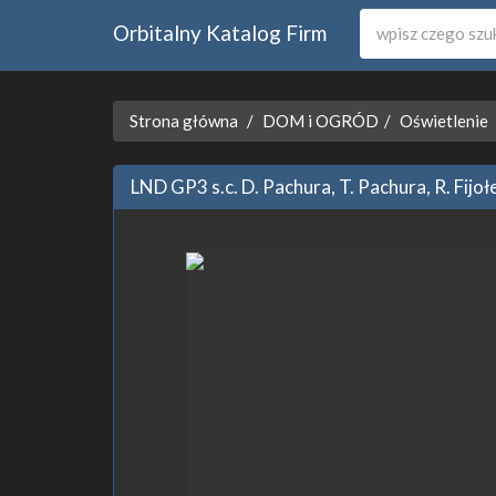
Orbitalny Katalog Firm
Strona główna
DOM i OGRÓD
Oświetlenie
LND GP3 s.c. D. Pachura, T. Pachura, R. Fijoł