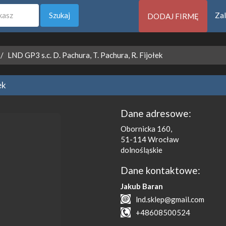
Szukaj
Zal
DODAJ FIRMĘ
LND GP3 s.c. D. Pachura, T. Pachura, R. Fijołek
ek
Dane adresowe:
Obornicka 160,
51-114
Wrocław
dolnośląskie
Dane kontaktowe:
Jakub Baran
lnd.sklep@gmail.com
+48608500524