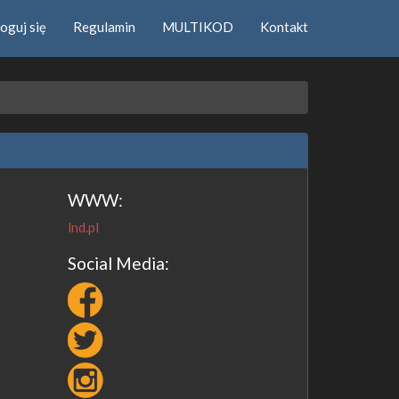
oguj się
Regulamin
MULTIKOD
Kontakt
WWW:
lnd.pl
Social Media: