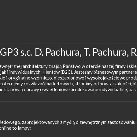
P3 s.c. D. Pachura, T. Pachura, R.
ewnętrznej architektury znajdą Państwo w ofercie naszej firmy i sk
jak i indywidualnych Klientów (B2C). Jesteśmy biznesowym partne
ckie i oryginalne wzorniczo, nieszablonowe i wysokojakościowe prod
e oferujemy rozwiązań marketowych, stronimy od powtarzalności, ni
ine stanowią oprawy oświetleniowe produkowane indywidualnie, na z
 ledowego, zaprojektowanych z myślą o zewnętrznym zastosowaniu.
online to lampy: