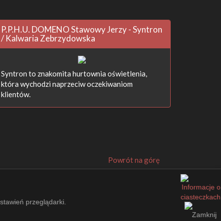
P.P.H.U. DOMENO Stawowy Jerzy - Syntron
/ Kalwaria Zebrzydowska
Syntron to znakomita hurtownia oświetlenia,
która wychodzi naprzeciw oczekiwaniom
klientów.
Powrót na górę
ustawień przeglądarki.