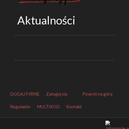
Aktualności
DODAJ FIRMĘ
Zaloguj się
Powrót na górę
Regulamin
MULTIKOD
Kontakt
Orbitalny Katalog Firm
.
Made by
EuroKatalogi.pl
.
Website Thumbnails by