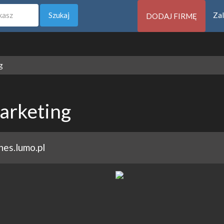
Szukaj
Zal
DODAJ FIRMĘ
g
arketing
nes.lumo.pl