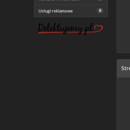
Usługi reklamowe
8
Str