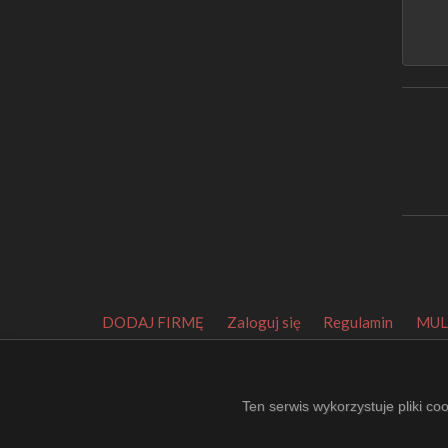
DODAJ FIRMĘ
Zaloguj się
Regulamin
MUL
Orbitalny Katalog Firm
.
Made by
EuroKatalogi.pl
.
Website Thumbnails by P
Ten serwis wykorzystuje pliki co