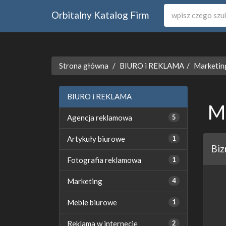
Orbitalny Katalog Firm
Strona główna
BIURO i REKLAMA
Marketin
BIURO i REKLAMA
M
Agencja reklamowa
5
Artykuły biurowe
1
Biz
Fotografia reklamowa
1
Marketing
4
Meble biurowe
1
Reklama w internecie
2