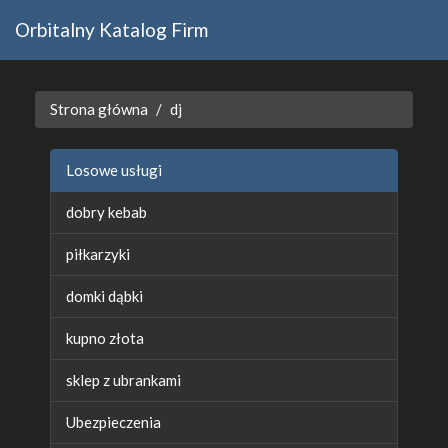
Orbitalny Katalog Firm
Strona główna
dj
Losowe usługi
dobry kebab
piłkarzyki
domki dąbki
kupno złota
sklep z ubrankami
Ubezpieczenia