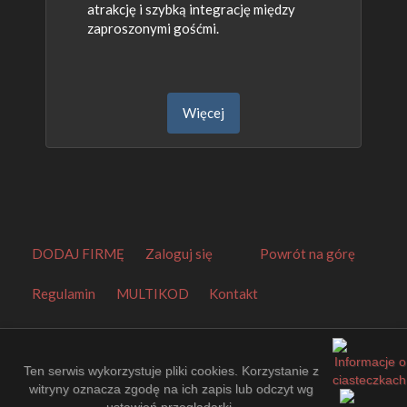
atrakcję i szybką integrację między
zaproszonymi gośćmi.
Więcej
DODAJ FIRMĘ
Zaloguj się
Powrót na górę
Regulamin
MULTIKOD
Kontakt
Orbitalny Katalog Firm
.
Made by
EuroKatalogi.pl
.
Website Thumbnails by
PagePeeker
.
Ten serwis wykorzystuje pliki cookies. Korzystanie z
witryny oznacza zgodę na ich zapis lub odczyt wg