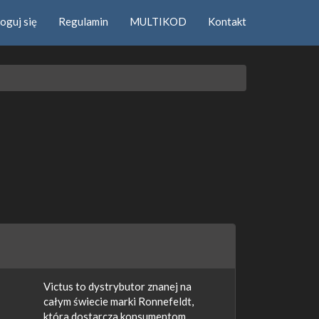
oguj się
Regulamin
MULTIKOD
Kontakt
Victus to dystrybutor znanej na
całym świecie marki Ronnefeldt,
która dostarcza konsumentom