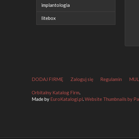
implantologia
litebox
DODAJ FIRMĘ
Zaloguj się
Regulamin
MUL
Orbitalny Katalog Firm
.
Made by
EuroKatalogi.pl
.
Website Thumbnails by P