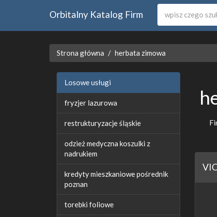
Orbitalny Katalog Firm
Strona główna
herbata zimowa
Losowe usługi
h
fryzjer lazurowa
Fi
restrukturyzacje śląskie
odzież medyczna koszulki z
nadrukiem
VIC
kredyty mieszkaniowe pośrednik
poznan
torebki foliowe