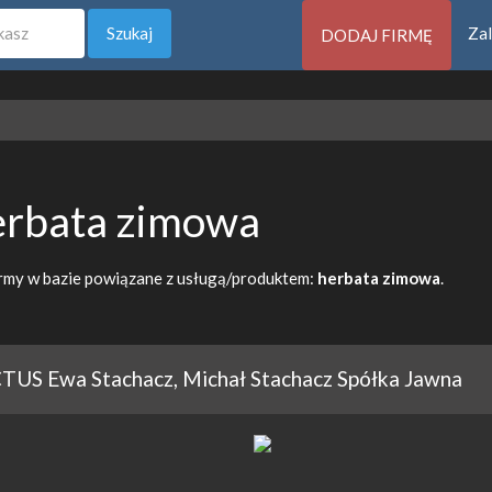
Szukaj
Zal
DODAJ FIRMĘ
erbata zimowa
rmy w bazie powiązane z usługą/produktem:
herbata zimowa
.
TUS Ewa Stachacz, Michał Stachacz Spółka Jawna