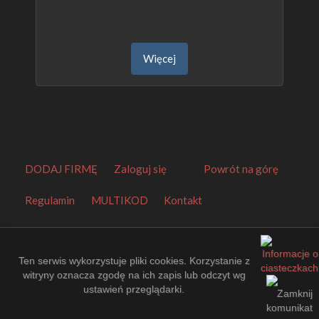
Więcej
DODAJ FIRMĘ
Zaloguj się
Powrót na górę
Regulamin
MULTIKOD
Kontakt
Orbitalny Katalog Firm
.
Made by
EuroKatalogi.pl
.
Website Thumbnails by
PagePeeker
.
Ten serwis wykorzystuje pliki cookies. Korzystanie z
witryny oznacza zgodę na ich zapis lub odczyt wg
ustawień przeglądarki.