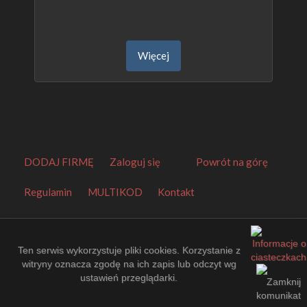
Więcej
DODAJ FIRMĘ
Zaloguj się
Powrót na górę
Regulamin
MULTIKOD
Kontakt
Orbitalny Katalog Firm
.
Made by
EuroKatalogi.pl
.
Website Thumbnails by
PagePeeker
.
Ten serwis wykorzystuje pliki cookies. Korzystanie z
witryny oznacza zgodę na ich zapis lub odczyt wg
ustawień przeglądarki.