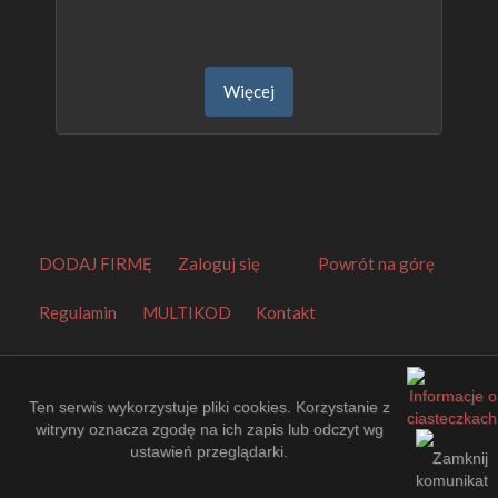
Więcej
DODAJ FIRMĘ
Zaloguj się
Powrót na górę
Regulamin
MULTIKOD
Kontakt
Orbitalny Katalog Firm
.
Made by
EuroKatalogi.pl
.
Website Thumbnails by
PagePeeker
.
Ten serwis wykorzystuje pliki cookies. Korzystanie z
witryny oznacza zgodę na ich zapis lub odczyt wg
ustawień przeglądarki.