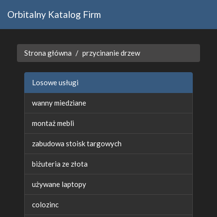
Orbitalny Katalog Firm
Strona główna
przycinanie drzew
Losowe usługi
wanny miedziane
montaż mebli
zabudowa stoisk targowych
biżuteria ze złota
używane laptopy
colozinc