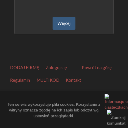
Więcej
DODAJ FIRMĘ
Zaloguj się
Powrót na górę
Regulamin
MULTIKOD
Kontakt
Orbitalny Katalog Firm
.
Made by
EuroKatalogi.pl
.
Website Thumbnails by
PagePeeker
.
Ten serwis wykorzystuje pliki cookies. Korzystanie z
witryny oznacza zgodę na ich zapis lub odczyt wg
ustawień przeglądarki.