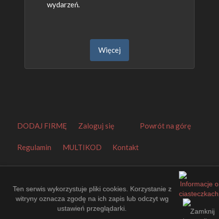
wydarzeń.
Więcej
DODAJ FIRMĘ
Zaloguj się
Powrót na górę
Regulamin
MULTIKOD
Kontakt
Orbitalny Katalog Firm
.
Made by
EuroKatalogi.pl
.
Website Thumbnails by
PagePeeker
.
Ten serwis wykorzystuje pliki cookies. Korzystanie z
witryny oznacza zgodę na ich zapis lub odczyt wg
ustawień przeglądarki.