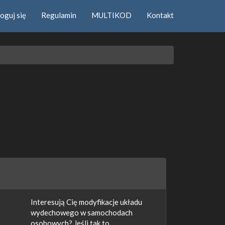
oguj się
Regulamin
MULTIKOD
Kontakt
Interesują Cię modyfikacje układu
wydechowego w samochodach
osobowych? Jeśli tak to