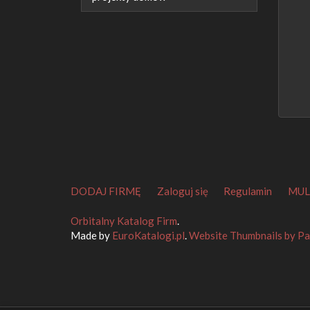
DODAJ FIRMĘ
Zaloguj się
Regulamin
MUL
Orbitalny Katalog Firm
.
Made by
EuroKatalogi.pl
.
Website Thumbnails by P