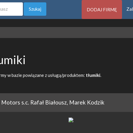
Szukaj
Zal
DODAJ FIRMĘ
umiki
rmy w bazie powiązane z usługą/produktem:
tłumiki
.
Motors s.c. Rafał Białousz, Marek Kodzik