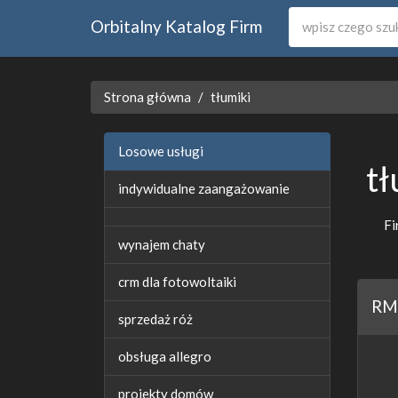
Orbitalny Katalog Firm
Strona główna
tłumiki
Losowe usługi
tł
indywidualne zaangażowanie
Fi
wynajem chaty
crm dla fotowoltaiki
RM 
sprzedaż róż
obsługa allegro
projekty domów