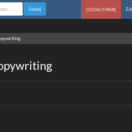
Szukaj
Zal
DODAJ FIRMĘ
opywriting
opywriting