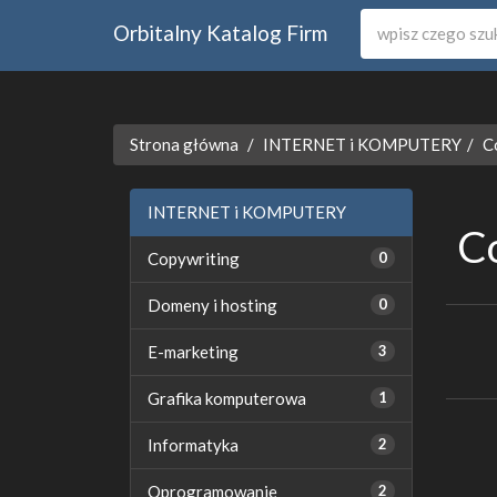
Orbitalny Katalog Firm
Strona główna
INTERNET i KOMPUTERY
C
INTERNET i KOMPUTERY
C
Copywriting
0
Domeny i hosting
0
E-marketing
3
Grafika komputerowa
1
Informatyka
2
Oprogramowanie
2