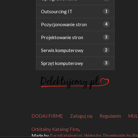
Outsourcing IT
1
Pozycjonowanie stron
4
Projektowanie stron
3
Serwis komputerowy
2
Sprzęt komputerowy
3
DODAJ FIRMĘ
Zaloguj się
Regulamin
MUL
Orbitalny Katalog Firm
.
Made by
EuroKatalogi.pl
.
Website Thumbnails by P