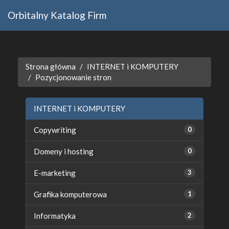
Orbitalny Katalog Firm
Strona główna
INTERNET i KOMPUTERY
Pozycjonowanie stron
INTERNET i KOMPUTERY
Copywriting
0
Domeny i hosting
0
E-marketing
3
Grafika komputerowa
1
Informatyka
2