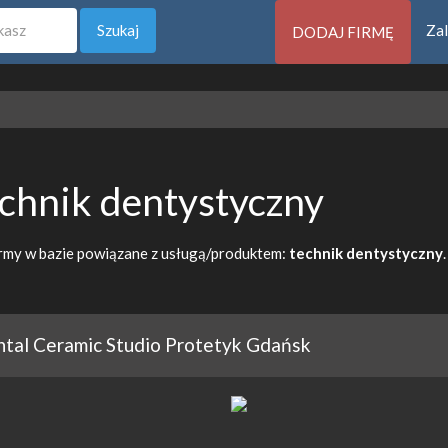
Szukaj
Zal
DODAJ FIRMĘ
chnik dentystyczny
rmy w bazie powiązane z usługą/produktem:
technik dentystyczny
.
tal Ceramic Studio Protetyk Gdańsk