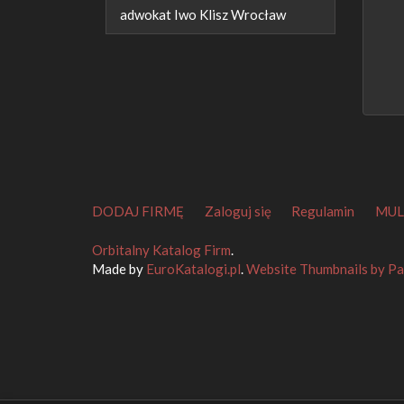
adwokat Iwo Klisz Wrocław
DODAJ FIRMĘ
Zaloguj się
Regulamin
MUL
Orbitalny Katalog Firm
.
Made by
EuroKatalogi.pl
.
Website Thumbnails by P