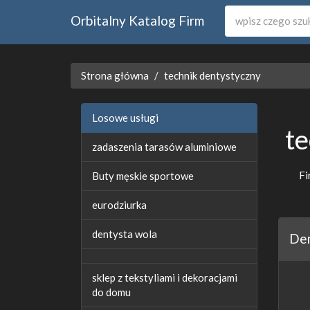
Orbitalny Katalog Firm
Strona główna
technik dentystyczny
Losowe usługi
te
zadaszenia tarasów aluminiowe
Fi
Buty męskie sportowe
eurodziurka
dentysta wola
Den
sklep z tekstyliami i dekoracjami
do domu