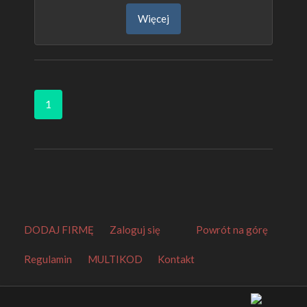
Więcej
1
DODAJ FIRMĘ
Zaloguj się
Powrót na górę
Regulamin
MULTIKOD
Kontakt
Orbitalny Katalog Firm
.
Made by
EuroKatalogi.pl
.
Website Thumbnails by