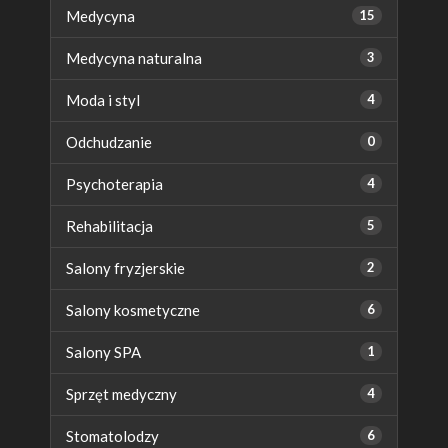
Medycyna
15
Medycyna naturalna
3
Moda i styl
4
Odchudzanie
0
Psychoterapia
4
Rehabilitacja
5
Salony fryzjerskie
2
Salony kosmetyczne
6
Salony SPA
1
Sprzęt medyczny
4
Stomatolodzy
6