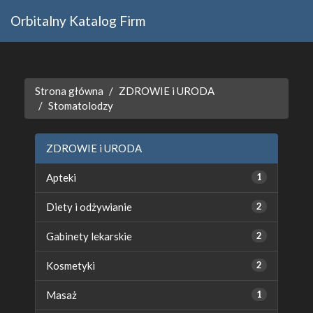
Orbitalny Katalog Firm
Strona główna
ZDROWIE i URODA
Stomatolodzy
ZDROWIE i URODA
Apteki
1
Diety i odżywianie
2
Gabinety lekarskie
2
Kosmetyki
2
Masaż
1